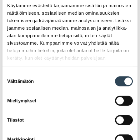
Käytämme evästeitä tarjoamamme sisällön ja mainosten
räätälöimiseen, sosiaalisen median ominaisuuksien
tukemiseen ja kävijämäärämme analysoimiseen. Lisäksi
jaamme sosiaalisen median, mainosalan ja analytiikka-
alan kumppaneillemme tietoja siitä, miten käytät
sivustoamme. Kumppanimme voivat yhdistää näitä
tietoja muihin tietoihin, joita olet antanut heille tai joita on
kerätty, kun olet käyttänyt heidän palvelujaan.
Suostumuksen
Välttämätön
valinta
Crème brûlée
Mieltymykset
Crème brûlée 2 x 100 g -paahtovanukas 1,69 €
Tilastot
Markkinointi