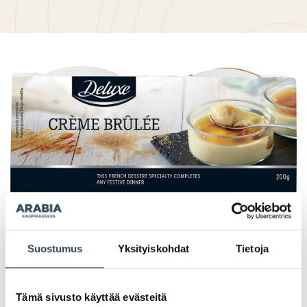
PAHOITTELUT, TARJOUS EI OLE ENÄÄ VOIMASSA
Suostumus
Yksityiskohdat
Tietoja
Tämä sivusto käyttää evästeitä