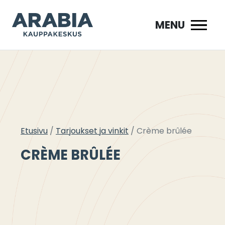
Siirry
sisältöön
MENU
Etusivu
Tarjoukset ja vinkit
Crème brûlée
CRÈME BRÛLÉE