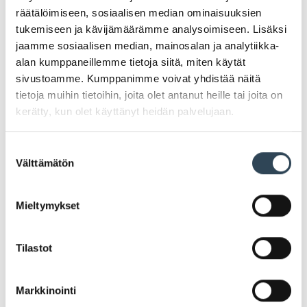
räätälöimiseen, sosiaalisen median ominaisuuksien
tukemiseen ja kävijämäärämme analysoimiseen. Lisäksi
jaamme sosiaalisen median, mainosalan ja analytiikka-
alan kumppaneillemme tietoja siitä, miten käytät
sivustoamme. Kumppanimme voivat yhdistää näitä
tietoja muihin tietoihin, joita olet antanut heille tai joita on
kerätty, kun olet käyttänyt heidän palvelujaan.
Eucerin esittelypäivä
Arabianrannan apteekissa
Suostumuksen
Välttämätön
valinta
Eucerin asiantuntija Arabianrannan apteekissa
tiistaina 19.5. klo 11-17. Esittelypäivänä kaikki Eucerin-
Mieltymykset
tuotteet -20 %. Tervetuloa!
Tilastot
Eucerin-tuotteet -20 %
Markkinointi