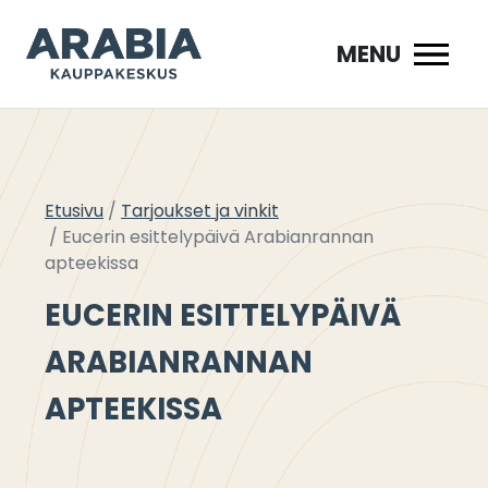
Siirry
sisältöön
MENU
Etusivu
Tarjoukset ja vinkit
Eucerin esittelypäivä Arabianrannan
apteekissa
EUCERIN ESITTELYPÄIVÄ
ARABIANRANNAN
APTEEKISSA