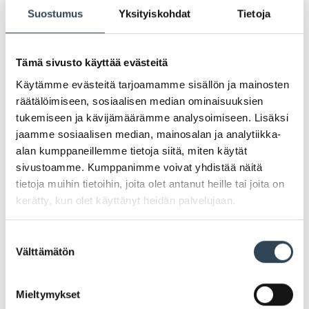
Suostumus
Yksityiskohdat
Tietoja
Tämä sivusto käyttää evästeitä
Käytämme evästeitä tarjoamamme sisällön ja mainosten
PAHOITTELUT, TARJOUS EI OLE ENÄÄ VOIMASSA
räätälöimiseen, sosiaalisen median ominaisuuksien
tukemiseen ja kävijämäärämme analysoimiseen. Lisäksi
jaamme sosiaalisen median, mainosalan ja analytiikka-
alan kumppaneillemme tietoja siitä, miten käytät
sivustoamme. Kumppanimme voivat yhdistää näitä
tietoja muihin tietoihin, joita olet antanut heille tai joita on
kerätty, kun olet käyttänyt heidän palvelujaan.
Suostumuksen
Välttämätön
valinta
Mieltymykset