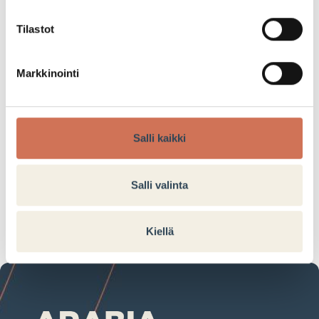
Tilastot
Favorina Stollen
Markkinointi
Tuotteita rajoitettu erä
Salli kaikki
5,99€
Salli valinta
Tarjouksen voimassaoloaika:
30.11.2024–31.12.2024
Kiellä