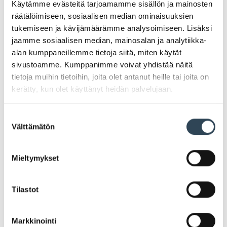
Käytämme evästeitä tarjoamamme sisällön ja mainosten
räätälöimiseen, sosiaalisen median ominaisuuksien
tukemiseen ja kävijämäärämme analysoimiseen. Lisäksi
jaamme sosiaalisen median, mainosalan ja analytiikka-
alan kumppaneillemme tietoja siitä, miten käytät
sivustoamme. Kumppanimme voivat yhdistää näitä
tietoja muihin tietoihin, joita olet antanut heille tai joita on
kerätty, kun olet käyttänyt heidän palvelujaan.
Suostumuksen
Välttämätön
valinta
Four Reasons Color Mask
Mieltymykset
Normaalikokoiset Color Mask -Shampoot ja
Treatmentit edulliseen hintaan!
Tilastot
-30%
Markkinointi