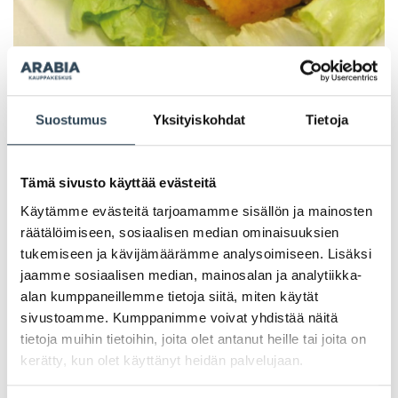
PAHOITTELUT, TARJOUS EI OLE ENÄÄ VOIMASSA
Suostumus
Yksityiskohdat
Tietoja
Tämä sivusto käyttää evästeitä
Käytämme evästeitä tarjoamamme sisällön ja mainosten
räätälöimiseen, sosiaalisen median ominaisuuksien
tukemiseen ja kävijämäärämme analysoimiseen. Lisäksi
jaamme sosiaalisen median, mainosalan ja analytiikka-
alan kumppaneillemme tietoja siitä, miten käytät
sivustoamme. Kumppanimme voivat yhdistää näitä
tietoja muihin tietoihin, joita olet antanut heille tai joita on
kerätty, kun olet käyttänyt heidän palvelujaan.