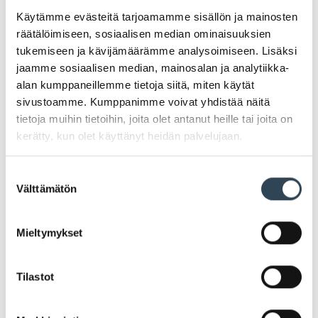
Käytämme evästeitä tarjoamamme sisällön ja mainosten
räätälöimiseen, sosiaalisen median ominaisuuksien
tukemiseen ja kävijämäärämme analysoimiseen. Lisäksi
jaamme sosiaalisen median, mainosalan ja analytiikka-
alan kumppaneillemme tietoja siitä, miten käytät
PAHOITTELUT, TARJOUS EI OLE ENÄÄ VOIMASSA
sivustoamme. Kumppanimme voivat yhdistää näitä
tietoja muihin tietoihin, joita olet antanut heille tai joita on
kerätty, kun olet käyttänyt heidän palvelujaan.
Hemmottele äitiä Äitienpäivänä!
Suostumuksen
Hemmottele äitiä Äitienpäivänä Life Exclusive- sarjan
Välttämätön
valinta
tuotteilla.
Kun ostat vähintään kaksi Life Exclusive-sarjan
Mieltymykset
tuotetta, saat -20% alennuksen.
Tarjous voimassa 10.-11.5.2024
Tarjousta ei voi yhdistää muihin tarjouksiin.
Tilastot