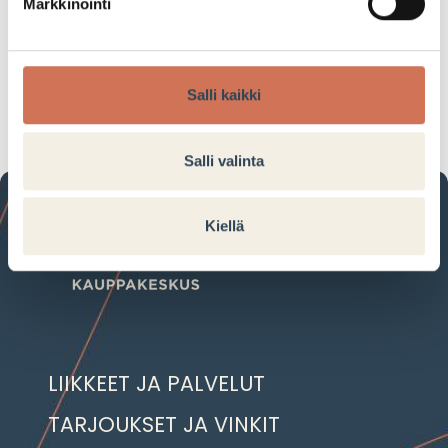
Life Exclusive-20%(väh. 2 kpl)
Markkinointi
Tarjouksen voimassaoloaika:
10.05.2024–11.05.2024
Salli kaikki
Salli valinta
Kiellä
LIIKKEET JA PALVELUT
TARJOUKSET JA VINKIT