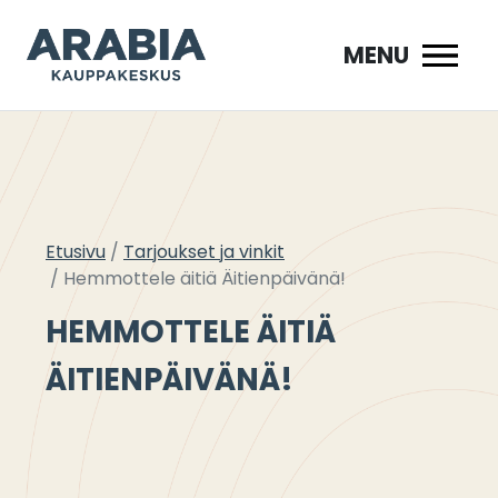
Siirry
sisältöön
MENU
Etusivu
Tarjoukset ja vinkit
Hemmottele äitiä Äitienpäivänä!
HEMMOTTELE ÄITIÄ
ÄITIENPÄIVÄNÄ!