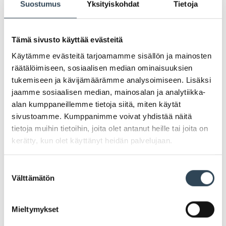
Suostumus
Yksityiskohdat
Tietoja
Tämä sivusto käyttää evästeitä
Käytämme evästeitä tarjoamamme sisällön ja mainosten
räätälöimiseen, sosiaalisen median ominaisuuksien
tukemiseen ja kävijämäärämme analysoimiseen. Lisäksi
jaamme sosiaalisen median, mainosalan ja analytiikka-
alan kumppaneillemme tietoja siitä, miten käytät
sivustoamme. Kumppanimme voivat yhdistää näitä
tietoja muihin tietoihin, joita olet antanut heille tai joita on
kerätty, kun olet käyttänyt heidän palvelujaan.
PAHOITTELUT, TARJOUS EI OLE ENÄÄ VOIMASSA
Suostumuksen
Välttämätön
valinta
Mieltymykset