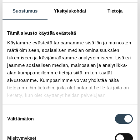
Suostumus
Yksityiskohdat
Tietoja
Tämä sivusto käyttää evästeitä
Käytämme evästeitä tarjoamamme sisällön ja mainosten
räätälöimiseen, sosiaalisen median ominaisuuksien
tukemiseen ja kävijämäärämme analysoimiseen. Lisäksi
jaamme sosiaalisen median, mainosalan ja analytiikka-
alan kumppaneillemme tietoja siitä, miten käytät
sivustoamme. Kumppanimme voivat yhdistää näitä
PAHOITTELUT, TARJOUS EI OLE ENÄÄ VOIMASSA
tietoja muihin tietoihin, joita olet antanut heille tai joita on
kerätty, kun olet käyttänyt heidän palvelujaan.
Suostumuksen
Välttämätön
valinta
Jäsenille -25% kaikista
Mieltymykset