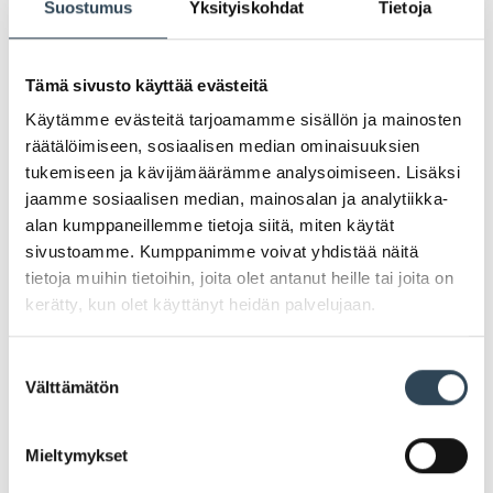
Suostumus
Yksityiskohdat
Tietoja
Tämä sivusto käyttää evästeitä
Käytämme evästeitä tarjoamamme sisällön ja mainosten
PAHOITTELUT, TARJOUS EI OLE ENÄÄ VOIMASSA
räätälöimiseen, sosiaalisen median ominaisuuksien
tukemiseen ja kävijämäärämme analysoimiseen. Lisäksi
jaamme sosiaalisen median, mainosalan ja analytiikka-
alan kumppaneillemme tietoja siitä, miten käytät
sivustoamme. Kumppanimme voivat yhdistää näitä
tietoja muihin tietoihin, joita olet antanut heille tai joita on
kerätty, kun olet käyttänyt heidän palvelujaan.
Suostumuksen
Välttämätön
valinta
Mieltymykset
Joulun hyvä teko yhdessä!