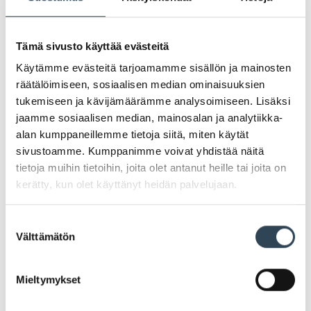
Tämä sivusto käyttää evästeitä
Käytämme evästeitä tarjoamamme sisällön ja mainosten
räätälöimiseen, sosiaalisen median ominaisuuksien
tukemiseen ja kävijämäärämme analysoimiseen. Lisäksi
jaamme sosiaalisen median, mainosalan ja analytiikka-
alan kumppaneillemme tietoja siitä, miten käytät
sivustoamme. Kumppanimme voivat yhdistää näitä
tietoja muihin tietoihin, joita olet antanut heille tai joita on
kerätty, kun olet käyttänyt heidän palvelujaan.
PAHOITTELUT, TARJOUS EI OLE ENÄÄ VOIMASSA
Suostumuksen
Välttämätön
valinta
Mieltymykset