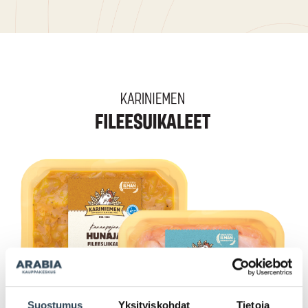
Suostumus
Yksityiskohdat
Tietoja