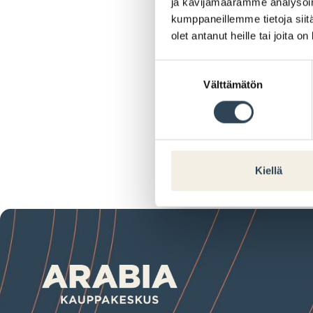
ja kävijämäärämme analysoim
kumppaneillemme tietoja siitä
olet antanut heille tai joita o
Suostumuksen
Välttämätön
valinta
Kiellä