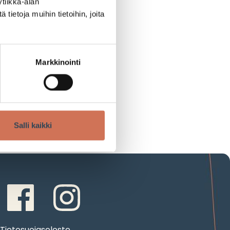
tiikka-alan
ietoja muihin tietoihin, joita
Markkinointi
Salli kaikki
Tietosuojaseloste