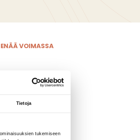
E ENÄÄ VOIMASSA
Tietoja
TIFILEET
 ominaisuuksien tukemiseen
llisesti!