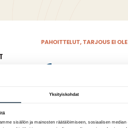
PAHOITTELUT, TARJOUS EI OL
Yksityiskohdat
KARINIEMEN MINUUT
itä
mme sisällön ja mainosten räätälöimiseen, sosiaalisen median
Kariniemen isot kanarasiat edu