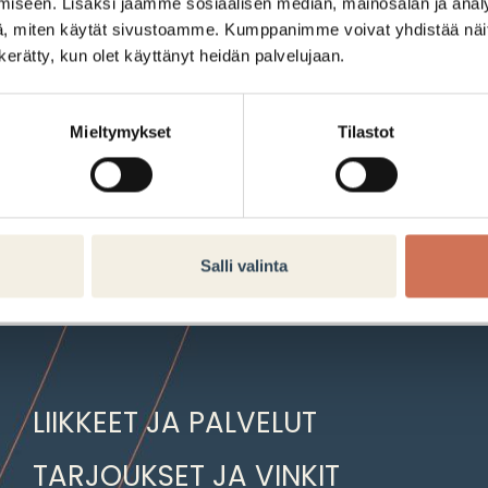
iseen. Lisäksi jaamme sosiaalisen median, mainosalan ja analy
, miten käytät sivustoamme. Kumppanimme voivat yhdistää näitä t
n kerätty, kun olet käyttänyt heidän palvelujaan.
7,99€
Mieltymykset
Tilastot
Tarjouksen voimassaoloaika:
09.04.2025–13.04.2025
Salli valinta
LIIKKEET JA PALVELUT
TARJOUKSET JA VINKIT