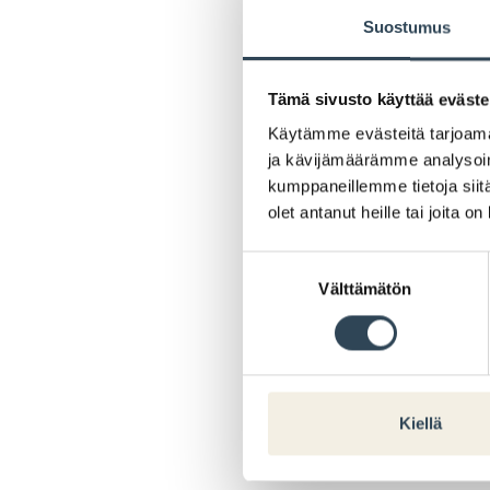
Suostumus
Tämä sivusto käyttää eväste
Käytämme evästeitä tarjoama
ja kävijämäärämme analysoim
kumppaneillemme tietoja siitä
olet antanut heille tai joita o
Suostumuksen
Välttämätön
valinta
Kiellä