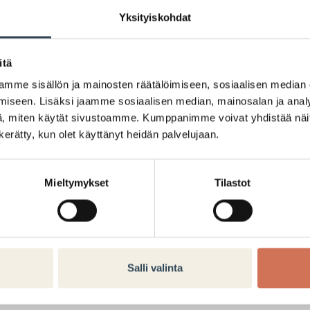
Yksityiskohdat
itä
Kaurasydän 100%
mme sisällön ja mainosten räätälöimiseen, sosiaalisen median
iseen. Lisäksi jaamme sosiaalisen median, mainosalan ja analy
, miten käytät sivustoamme. Kumppanimme voivat yhdistää näitä t
Kaurasydän 100%
n kerätty, kun olet käyttänyt heidän palvelujaan.
4kpl 1€
-35%
Mieltymykset
Tilastot
norm. hinta 0,39€
4kpl 1€
Salli valinta