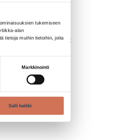
myymälästä
 ominaisuuksien tukemiseen
tä. Meiltä löydät
tiikka-alan
ietoja muihin tietoihin, joita
kin. Samalla myös astiat
 pokkari mukaan
t löydöt!
Markkinointi
Salli kaikki