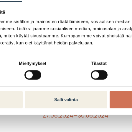
Kesä alkaa iCare 
itä
mme sisällön ja mainosten räätälöimiseen, sosiaalisen median
Kaikki kesään iCare myymäläs
iseen. Lisäksi jaamme sosiaalisen median, mainosalan ja analy
, miten käytät sivustoamme. Kumppanimme voivat yhdistää näitä t
vaatteet rannalle kuin juhliin
n kerätty, kun olet käyttänyt heidän palvelujaan.
kesän juhlapäiviin tai vaikka
rannalle. Tule tekemään uniiki
Mieltymykset
Tilastot
-
Salli valinta
Tarjouksen voimassaoloaika:
27.05.2024–30.06.2024