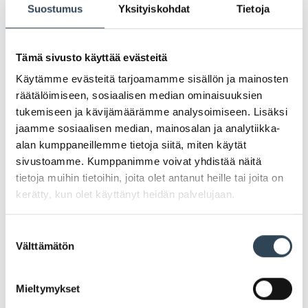
Suostumus
Yksityiskohdat
Tietoja
PAHOITTELUT, TARJOUS EI OLE ENÄÄ VOIMASSA
Tämä sivusto käyttää evästeitä
Käytämme evästeitä tarjoamamme sisällön ja mainosten
räätälöimiseen, sosiaalisen median ominaisuuksien
tukemiseen ja kävijämäärämme analysoimiseen. Lisäksi
jaamme sosiaalisen median, mainosalan ja analytiikka-
alan kumppaneillemme tietoja siitä, miten käytät
sivustoamme. Kumppanimme voivat yhdistää näitä
tietoja muihin tietoihin, joita olet antanut heille tai joita on
kerätty, kun olet käyttänyt heidän palvelujaan.
KesäALE!
Suostumuksen
Välttämätön
valinta
iCare-myymälässä on nyt kesäALE!
Mieltymykset
Kaikki vaatteet ja kengät -50%