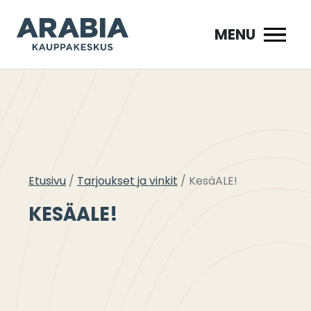
Siirry
sisältöön
MENU
Etusivu
Tarjoukset ja vinkit
KesäALE!
KESÄALE!