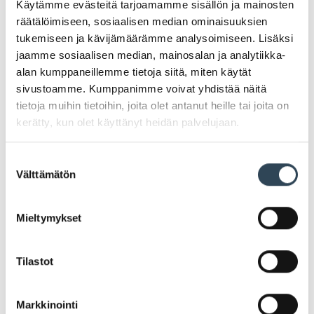
Käytämme evästeitä tarjoamamme sisällön ja mainosten
räätälöimiseen, sosiaalisen median ominaisuuksien
tukemiseen ja kävijämäärämme analysoimiseen. Lisäksi
jaamme sosiaalisen median, mainosalan ja analytiikka-
alan kumppaneillemme tietoja siitä, miten käytät
PAHOITTELUT, TARJOUS EI OLE ENÄÄ VOIMASSA
sivustoamme. Kumppanimme voivat yhdistää näitä
tietoja muihin tietoihin, joita olet antanut heille tai joita on
kerätty, kun olet käyttänyt heidän palvelujaan.
Life Collagen + hyaluron – iho,
Suostumuksen
hiukset, kynnet
Välttämätön
valinta
Life-sarjan Collagen+hyaluronihappo valmisteet
Mieltymykset
-15%. Natural sekä sitruunan makuinen. Ihon, hiuksien
ja kynsien hyvinvoinnin tueksi.
Tilastot
-15% 25,51e (norm. 29,90e)
Markkinointi