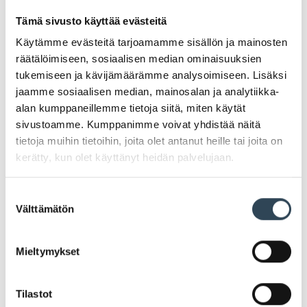
Tämä sivusto käyttää evästeitä
Käytämme evästeitä tarjoamamme sisällön ja mainosten
räätälöimiseen, sosiaalisen median ominaisuuksien
PAHOITTELUT, TARJOUS EI OLE ENÄÄ VOIMASSA
tukemiseen ja kävijämäärämme analysoimiseen. Lisäksi
jaamme sosiaalisen median, mainosalan ja analytiikka-
alan kumppaneillemme tietoja siitä, miten käytät
sivustoamme. Kumppanimme voivat yhdistää näitä
tietoja muihin tietoihin, joita olet antanut heille tai joita on
kerätty, kun olet käyttänyt heidän palvelujaan.
Suostumuksen
MAITOSUKLAA TAI
Välttämätön
valinta
MAKUSUKLAALEVYT
Mieltymykset
FAZER MAITOSUKLAA TAI MAKUSUKLAALEVYT 180–
200 g
Tilastot
(12,50-13,89/kg)