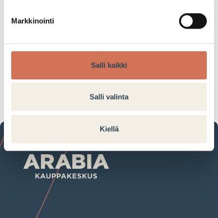
Norm. 3,25−3,99/kpl
Markkinointi
4KPL/ 10€
Salli kaikki
Tarjouksen voimassaoloaika:
02.09.2024–08.09.2024
Salli valinta
Kiellä