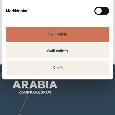
tarjouksiin tai alennuksiin.
Markkinointi
kun ostat vähintään 2 tuotetta
Salli kaikki
Tarjouksen voimassaoloaika:
29.10.2025–02.11.2025
Salli valinta
Kiellä