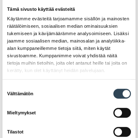
Tämä sivusto käyttää evästeitä
Käytämme evästeitä tarjoamamme sisällön ja mainosten
PAHOITTELUT, TARJOUS EI OLE ENÄÄ VOIMASSA
räätälöimiseen, sosiaalisen median ominaisuuksien
tukemiseen ja kävijämäärämme analysoimiseen. Lisäksi
jaamme sosiaalisen median, mainosalan ja analytiikka-
alan kumppaneillemme tietoja siitä, miten käytät
sivustoamme. Kumppanimme voivat yhdistää näitä
tietoja muihin tietoihin, joita olet antanut heille tai joita on
kerätty, kun olet käyttänyt heidän palvelujaan.
More Member Days: -25%
Suostumuksen
kaikesta
Välttämätön
valinta
More Member Days on täällä! Saat nyt jäsenenä
Mieltymykset
-25% kaikista tuotteista, kun ostat vähintään 2
tuotetta. Koskee normaalihintaisia tuotteita. Ei koske
Tilastot
Roosa Nauha -tuotteita. Ei voi yhdistää muihin