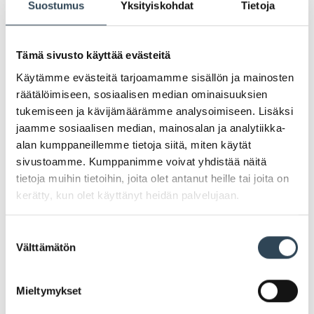
Suostumus
Yksityiskohdat
Tietoja
Tämä sivusto käyttää evästeitä
Käytämme evästeitä tarjoamamme sisällön ja mainosten
räätälöimiseen, sosiaalisen median ominaisuuksien
tukemiseen ja kävijämäärämme analysoimiseen. Lisäksi
jaamme sosiaalisen median, mainosalan ja analytiikka-
alan kumppaneillemme tietoja siitä, miten käytät
sivustoamme. Kumppanimme voivat yhdistää näitä
tietoja muihin tietoihin, joita olet antanut heille tai joita on
kerätty, kun olet käyttänyt heidän palvelujaan.
PAHOITTELUT, TARJOUS EI OLE ENÄÄ VOIMASSA
Suostumuksen
Välttämätön
valinta
Mieltymykset