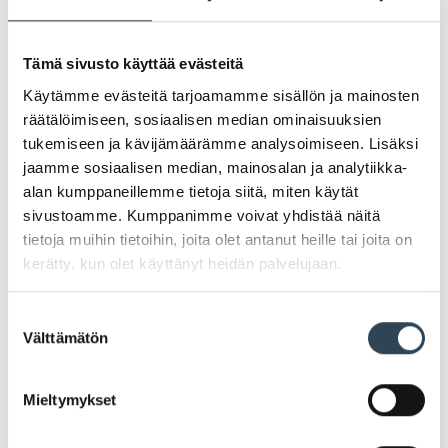
PAHOITTELUT, TARJOUS EI OLE ENÄÄ VOIMASSA
Tämä sivusto käyttää evästeitä
Käytämme evästeitä tarjoamamme sisällön ja mainosten
räätälöimiseen, sosiaalisen median ominaisuuksien
tukemiseen ja kävijämäärämme analysoimiseen. Lisäksi
jaamme sosiaalisen median, mainosalan ja analytiikka-
alan kumppaneillemme tietoja siitä, miten käytät
sivustoamme. Kumppanimme voivat yhdistää näitä
tietoja muihin tietoihin, joita olet antanut heille tai joita on
kerätty, kun olet käyttänyt heidän palvelujaan.
Suostumuksen
Välttämätön
valinta
Mieltymykset
Söpöjä kotimaisia esikoita