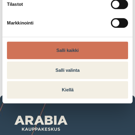
Tilastot
Nyt myynnissä kauden kotimainen kukka, esikot :)
Tervetuloa!
Markkinointi
7€
Salli kaikki
Tarjouksen voimassaoloaika:
Salli valinta
14.01.2025–19.01.2025
Kiellä