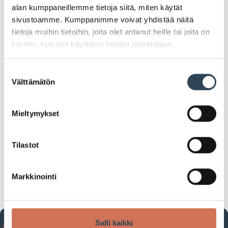
alan kumppaneillemme tietoja siitä, miten käytät
sivustoamme. Kumppanimme voivat yhdistää näitä
tietoja muihin tietoihin, joita olet antanut heille tai joita on
kerätty, kun olet käyttänyt heidän palvelujaan.
TAKIT -50%
Suostumuksen
Välttämätön
valinta
UFF Arabia kaikki TAKIT -50%
Mieltymykset
-50%
Tilastot
Tarjouksen voimassaoloaika:
02.12.2025–03.12.2025
Markkinointi
Salli kaikki