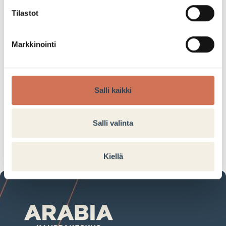
Tilastot
Opiskelija- tai eläkeläiskorttia näyttämällä saa
kaikista palveluista sekä normaalihintaisista
Markkinointi
tuotteista -10% alennuksen.
-10%
Salli kaikki
Tarjouksen voimassaoloaika:
Salli valinta
24.11.2021–31.12.2022
Kiellä