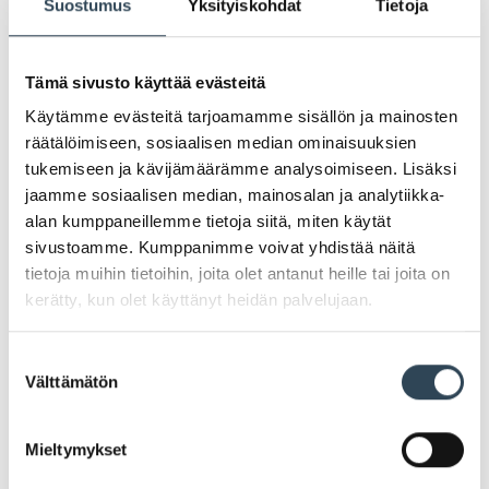
Suostumus
Yksityiskohdat
Tietoja
Tämä sivusto käyttää evästeitä
Käytämme evästeitä tarjoamamme sisällön ja mainosten
PAHOITTELUT, TARJOUS EI OLE ENÄÄ VOIMASSA
räätälöimiseen, sosiaalisen median ominaisuuksien
tukemiseen ja kävijämäärämme analysoimiseen. Lisäksi
jaamme sosiaalisen median, mainosalan ja analytiikka-
alan kumppaneillemme tietoja siitä, miten käytät
sivustoamme. Kumppanimme voivat yhdistää näitä
tietoja muihin tietoihin, joita olet antanut heille tai joita on
kerätty, kun olet käyttänyt heidän palvelujaan.
Suostumuksen
Välttämätön
valinta
Tarjous opiskelijoille ja
Mieltymykset
eläkeläisille