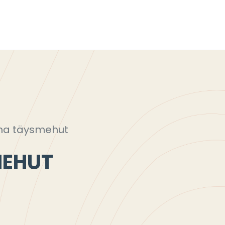
na täysmehut
MEHUT