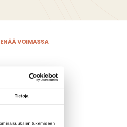
E ENÄÄ VOIMASSA
Tietoja
hut
npäivään S-Market
 ominaisuuksien tukemiseen