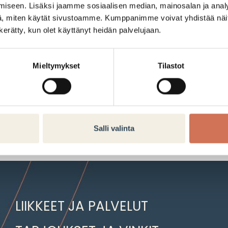
iseen. Lisäksi jaamme sosiaalisen median, mainosalan ja analy
Arabiasta!
, miten käytät sivustoamme. Kumppanimme voivat yhdistää näitä t
n kerätty, kun olet käyttänyt heidän palvelujaan.
3,29€
Mieltymykset
Tilastot
Tarjouksen voimassaoloaika:
07.05.2025–11.05.2025
Salli valinta
LIIKKEET JA PALVELUT