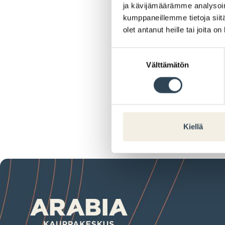
ja kävijämäärämme analysoim
kumppaneillemme tietoja siitä
olet antanut heille tai joita o
Suostumuksen
Välttämätön
valinta
Kiellä