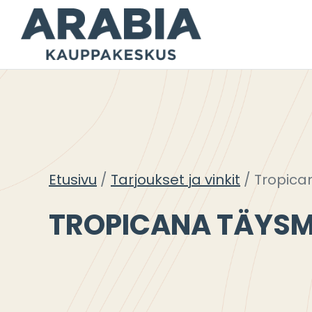
Siirry
sisältöön
Etusivu
Tarjoukset ja vinkit
Tropica
TROPICANA TÄYS