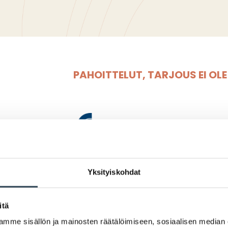
PAHOITTELUT, TARJOUS EI OL
Yksityiskohdat
Tropicana täysme
itä
Tuoremehua edullisesti äitie
mme sisällön ja mainosten räätälöimiseen, sosiaalisen median