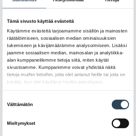
Tämä sivusto käyttää evästeitä
Käytämme evästeitä tarjoamamme sisällön ja mainosten
räätälöimiseen, sosiaalisen median ominaisuuksien
tukemiseen ja kävijämäärämme analysoimiseen. Lisäksi
jaamme sosiaalisen median, mainosalan ja analytiikka-
alan kumppaneillemme tietoja siitä, miten käytät
sivustoamme. Kumppanimme voivat yhdistää näitä
tietoja muihin tietoihin, joita olet antanut heille tai joita on
kerätty, kun olet käyttänyt heidän palvelujaan.
PAHOITTELUT, TARJOUS EI OLE ENÄÄ VOIMASSA
Suostumuksen
Välttämätön
valinta
Mieltymykset