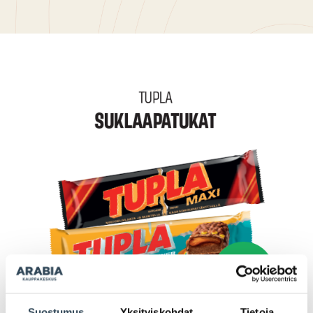
Suostumus
Yksityiskohdat
Tietoja