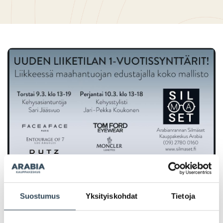
Suostumus
Yksityiskohdat
Tietoja
PAHOITTELUT, TARJOUS EI OLE ENÄÄ VOIMASSA