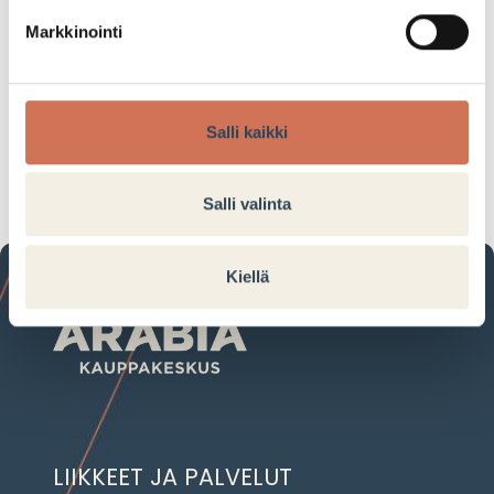
Markkinointi
Linssit -50%
Tarjouksen voimassaoloaika:
Salli kaikki
09.03.2023–10.03.2023
Salli valinta
Kiellä
LIIKKEET JA PALVELUT