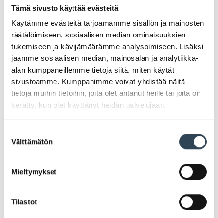
Tämä sivusto käyttää evästeitä
Käytämme evästeitä tarjoamamme sisällön ja mainosten
räätälöimiseen, sosiaalisen median ominaisuuksien
tukemiseen ja kävijämäärämme analysoimiseen. Lisäksi
jaamme sosiaalisen median, mainosalan ja analytiikka-
alan kumppaneillemme tietoja siitä, miten käytät
sivustoamme. Kumppanimme voivat yhdistää näitä
tietoja muihin tietoihin, joita olet antanut heille tai joita on
kerätty, kun olet käyttänyt heidän palvelujaan.
Suostumuksen
Välttämätön
valinta
Uuden liiketilan synttärit!
Mieltymykset
Lämpimästi tervetuloa juhlimaan uuden liiketilamme
Tilastot
1v synttäreitä!