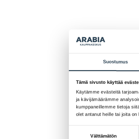
Suostumus
Tämä sivusto käyttää eväste
Käytämme evästeitä tarjoama
ja kävijämäärämme analysoim
kumppaneillemme tietoja siitä
olet antanut heille tai joita o
Suostumuksen
Välttämätön
valinta