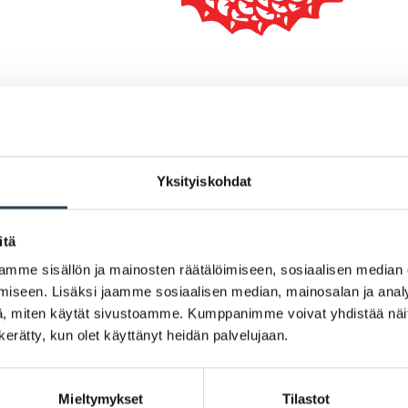
UUTUUS! Lauantail
Flavorissa
Yksityiskohdat
China Flavourissa nyt uusi lau
itä
lauantai!
mme sisällön ja mainosten räätälöimiseen, sosiaalisen median
Buffet klo 11–16 sisältää:
iseen. Lisäksi jaamme sosiaalisen median, mainosalan ja analy
🥢 8 lämmintä ruokaa
, miten käytät sivustoamme. Kumppanimme voivat yhdistää näitä t
🥢 keiton
n kerätty, kun olet käyttänyt heidän palvelujaan.
🥢 salaatin
🥢 riisin
Mieltymykset
Tilastot