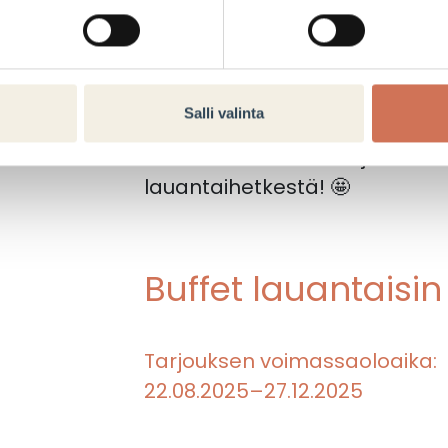
🥢 jälkiruoan
🥢 kahvin ja teen
Hinta vain 14,90 € – lapsille er
📍 Löydät meidät Kauppakesku
Salli valinta
kerroksesta.
Tule herkuttelemaan ja nau
lauantaihetkestä! 🤩
Buffet lauantaisin
Tarjouksen voimassaoloaika:
22.08.2025–27.12.2025