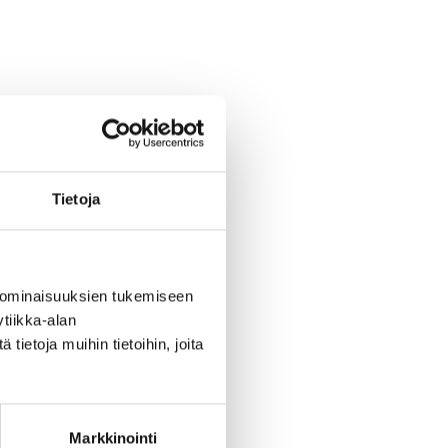
ounas China
Tietoja
antailounas joka
 ominaisuuksien tukemiseen
tiikka-alan
ietoja muihin tietoihin, joita
Markkinointi