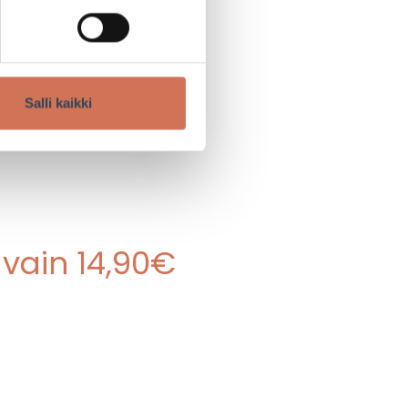
ikoishinnat.
s Arabian 2.
Salli kaikki
ttimaan maukkaasta
 vain 14,90€