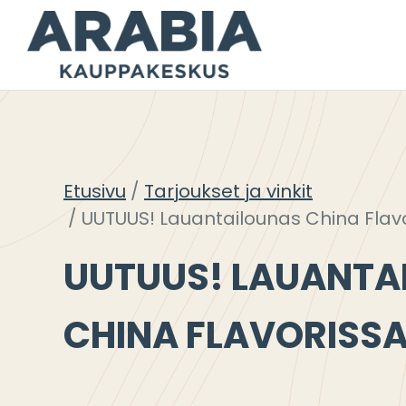
Siirry
sisältöön
Etusivu
Tarjoukset ja vinkit
UUTUUS! Lauantailounas China Flav
UUTUUS! LAUANTA
CHINA FLAVORISS