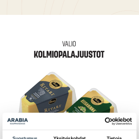
Suostumus
Yksityiskohdat
Tietoja