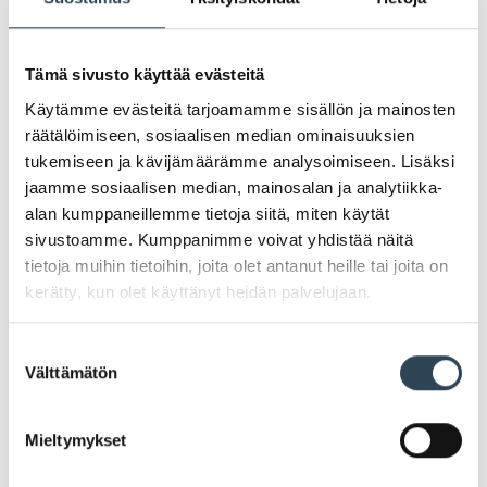
Tämä sivusto käyttää evästeitä
Käytämme evästeitä tarjoamamme sisällön ja mainosten
räätälöimiseen, sosiaalisen median ominaisuuksien
tukemiseen ja kävijämäärämme analysoimiseen. Lisäksi
jaamme sosiaalisen median, mainosalan ja analytiikka-
alan kumppaneillemme tietoja siitä, miten käytät
sivustoamme. Kumppanimme voivat yhdistää näitä
tietoja muihin tietoihin, joita olet antanut heille tai joita on
kerätty, kun olet käyttänyt heidän palvelujaan.
PAHOITTELUT, TARJOUS EI OLE ENÄÄ VOIMASSA
Suostumuksen
Välttämätön
valinta
Mieltymykset