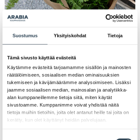
Suostumus
Yksityiskohdat
Tietoja
Tämä sivusto käyttää evästeitä
Käytämme evästeitä tarjoamamme sisällön ja mainosten
räätälöimiseen, sosiaalisen median ominaisuuksien
PAHOITTELUT, TARJOUS EI OLE ENÄÄ VOIMASSA
tukemiseen ja kävijämäärämme analysoimiseen. Lisäksi
jaamme sosiaalisen median, mainosalan ja analytiikka-
alan kumppaneillemme tietoja siitä, miten käytät
sivustoamme. Kumppanimme voivat yhdistää näitä
tietoja muihin tietoihin, joita olet antanut heille tai joita on
kerätty, kun olet käyttänyt heidän palvelujaan.
Suostumuksen