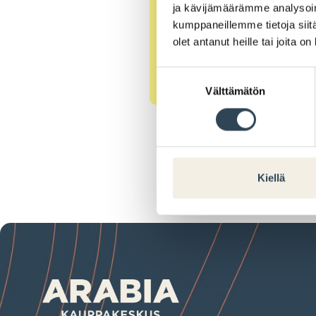
ja kävijämäärämme analysoim
kumppaneillemme tietoja siitä
olet antanut heille tai joita o
Suostumuksen
Välttämätön
valinta
Kiellä