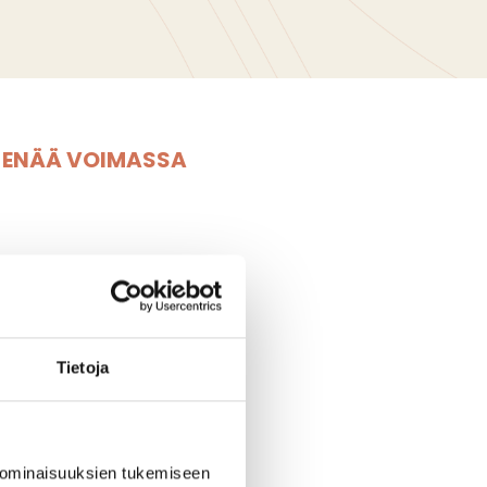
E ENÄÄ VOIMASSA
Tietoja
t
päättäjäis
 ominaisuuksien tukemiseen