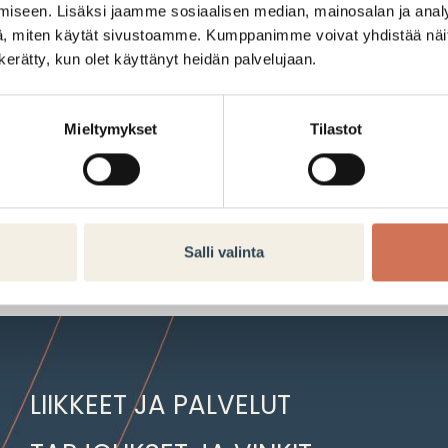
iseen. Lisäksi jaamme sosiaalisen median, mainosalan ja analy
viikonloppuun tuotteita edullis
, miten käytät sivustoamme. Kumppanimme voivat yhdistää näitä t
n kerätty, kun olet käyttänyt heidän palvelujaan.
Hinnat ilmoitukse
Mieltymykset
Tilastot
Tarjouksen voimassaoloaika:
28.05.2025–01.06.2025
Salli valinta
LIIKKEET JA PALVELUT