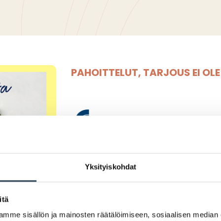
PAHOITTELUT, TARJOUS EI OL
Yksityiskohdat
Viikon 22 tarjoukse
itä
S-Market Arabiasta koulujen 
mme sisällön ja mainosten räätälöimiseen, sosiaalisen median