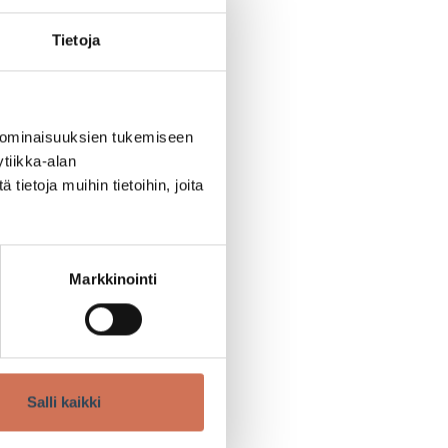
Tietoja
us
 ominaisuuksien tukemiseen
tiikka-alan
ietoja muihin tietoihin, joita
ailee puoleen hintaan!
ullisemman annoksen
Markkinointi
n tarjouksiin.
Salli kaikki
een hintaan