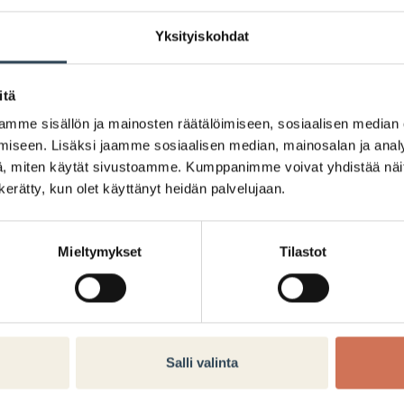
Yksityiskohdat
itä
Ystävänpäivätarjo
mme sisällön ja mainosten räätälöimiseen, sosiaalisen median
iseen. Lisäksi jaamme sosiaalisen median, mainosalan ja analy
, miten käytät sivustoamme. Kumppanimme voivat yhdistää näitä t
Ystävänpäivänä ystäväsi ruok
n kerätty, kun olet käyttänyt heidän palvelujaan.
Tilaa kaksi annosta, saat ed
puoleen hintaan. Tervetuloa!
Mieltymykset
Tilastot
Tarjousta ei voi yhdistää muihi
Salli valinta
2. pääruoka puol