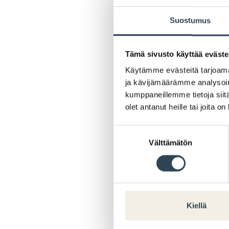
Suostumus
Tämä sivusto käyttää eväste
Käytämme evästeitä tarjoama
ja kävijämäärämme analysoim
kumppaneillemme tietoja siitä
olet antanut heille tai joita o
Suostumuksen
Välttämätön
valinta
Kiellä