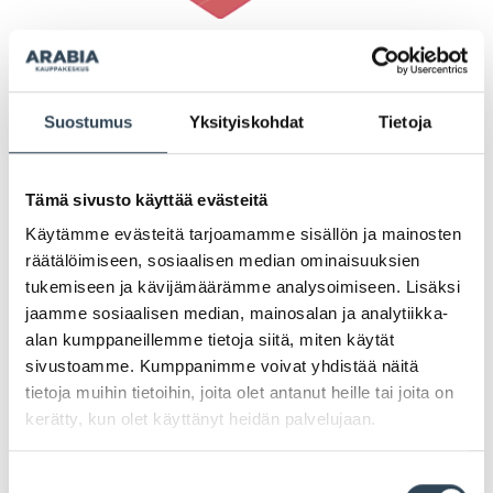
Ystävänpäivä lähelläsi la 14.2.
Suostumus
Yksityiskohdat
Tietoja
Tervetuloa juhlistamaan ystävänpäivää kanssamme
Arabiaan
la 14.2. klo 11 alkaen
kun kauppakeskus
täyttyy upeasta sydänpallojen merestä. Nappaa
Tämä sivusto käyttää evästeitä
kaveri kainaloon ja tule viettämään unohtumatonta
Käytämme evästeitä tarjoamamme sisällön ja mainosten
ystävänpäivää!
räätälöimiseen, sosiaalisen median ominaisuuksien
tukemiseen ja kävijämäärämme analysoimiseen. Lisäksi
Muista myös kurkata liikkeidemme
jaamme sosiaalisen median, mainosalan ja analytiikka-
ystävänpäivätarjoukset
täältä
! 💝
alan kumppaneillemme tietoja siitä, miten käytät
sivustoamme. Kumppanimme voivat yhdistää näitä
tietoja muihin tietoihin, joita olet antanut heille tai joita on
Lisäksi Arabian liikkeissä on luvassa myös
kerätty, kun olet käyttänyt heidän palvelujaan.
erityistä ohjelmaa:
Suostumuksen
❤️
Subwaylla
Subikassi-tarjous 13.–15.2. Ja koska