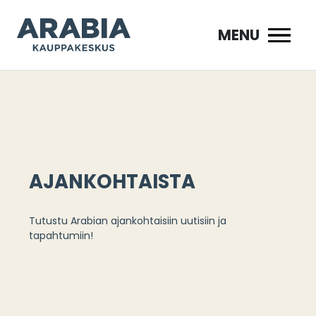
Siirry
sisältöön
MENU
AJANKOHTAISTA
Tutustu Arabian ajankohtaisiin uutisiin ja
tapahtumiin!