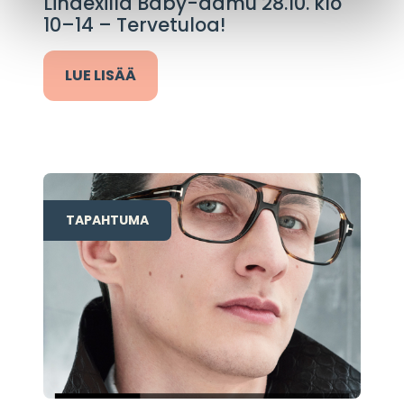
Lindexillä Baby-aamu 28.10. klo
10–14 – Tervetuloa!
LUE LISÄÄ
TAPAHTUMA