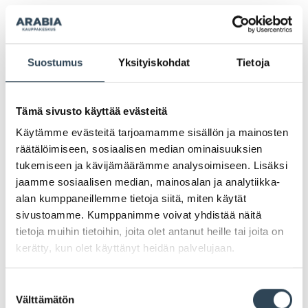
Suostumus
Yksityiskohdat
Tietoja
KUULUMISIA
Tämä sivusto käyttää evästeitä
Käytämme evästeitä tarjoamamme sisällön ja mainosten
räätälöimiseen, sosiaalisen median ominaisuuksien
tukemiseen ja kävijämäärämme analysoimiseen. Lisäksi
jaamme sosiaalisen median, mainosalan ja analytiikka-
alan kumppaneillemme tietoja siitä, miten käytät
sivustoamme. Kumppanimme voivat yhdistää näitä
tietoja muihin tietoihin, joita olet antanut heille tai joita on
26.11.2025
kerätty, kun olet käyttänyt heidän palvelujaan.
Pokemood avaa 2. kerrokseen ke
26.11. klo 11.00!
Suostumuksen
Välttämätön
valinta