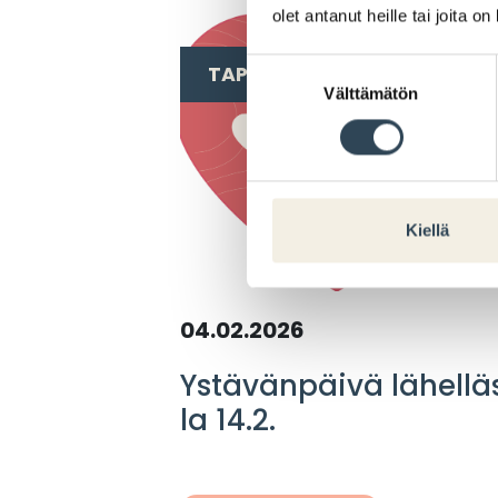
olet antanut heille tai joita o
Suostumuksen
TAPAHTUMA
Välttämätön
valinta
Kiellä
04.02.2026
Ystävänpäivä lähellä
la 14.2.