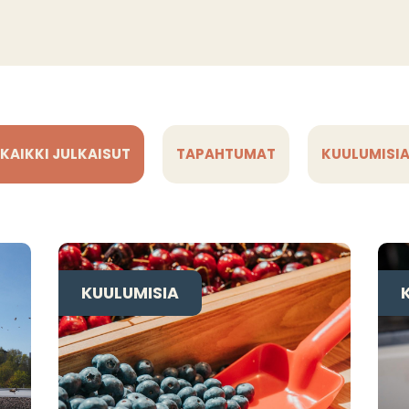
KAIKKI JULKAISUT
TAPAHTUMAT
KUULUMISI
KUULUMISIA