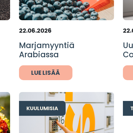
22.06.2026
22.
Marjamyyntiä
Uu
Arabiassa
Co
LUE LISÄÄ
KUULUMISIA