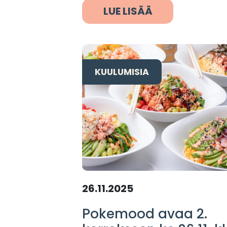
LUE LISÄÄ
KUULUMISIA
26.11.2025
Pokemood avaa 2.