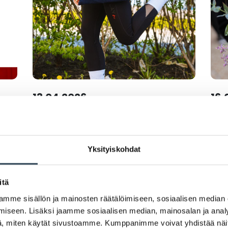
13.04.2026
16.
si
Varaa paikkasi
Ku
-
Torikannen kirppikselle
mu
Yksityiskohdat
ssa
la 9.5.
itä
LUE LISÄÄ
mme sisällön ja mainosten räätälöimiseen, sosiaalisen median
iseen. Lisäksi jaamme sosiaalisen median, mainosalan ja analy
, miten käytät sivustoamme. Kumppanimme voivat yhdistää näitä t