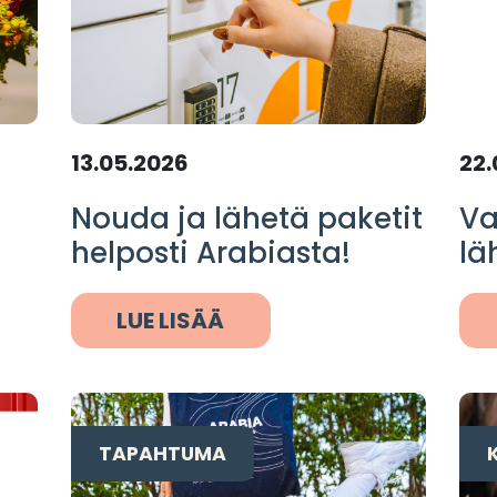
13.05.2026
22.
Nouda ja lähetä paketit
Va
helposti Arabiasta!
lä
LUE LISÄÄ
TAPAHTUMA