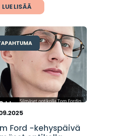
LUE LISÄÄ
TAPAHTUMA
09.2025
m Ford -kehyspäivä