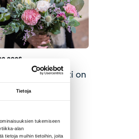
02.2026
kkakauppa Puntti on
uttanut! 🌸
Tietoja
LUE LISÄÄ
 ominaisuuksien tukemiseen
tiikka-alan
ietoja muihin tietoihin, joita