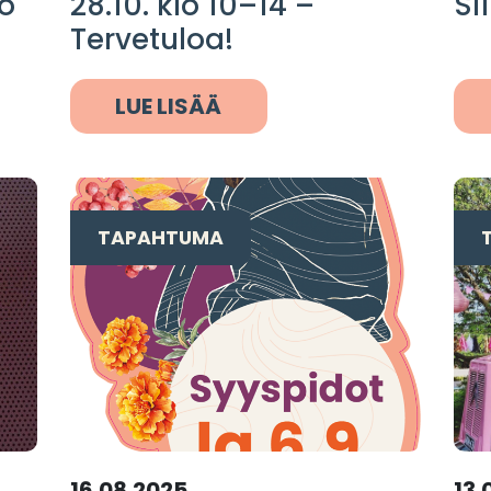
lo
28.10. klo 10–14 –
Si
Tervetuloa!
LUE LISÄÄ
TAPAHTUMA
16.08.2025
13.