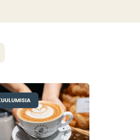
A
KUULUMISIA