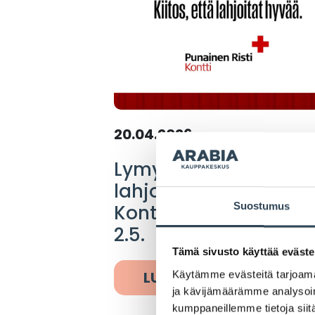
20.04.2026
Lymyääkö laatikossa
lahjoitettavaa – SPR
Suostumus
Kontti keräys Arabia
2.5.
Tämä sivusto käyttää eväste
LUE LISÄÄ
Käytämme evästeitä tarjoama
ja kävijämäärämme analysoim
kumppaneillemme tietoja siitä