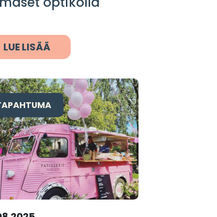
lmäset optikolla
LUE LISÄÄ
TAPAHTUMA
08.2025