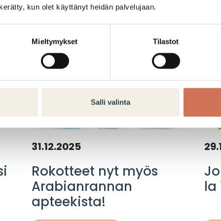
n kerätty, kun olet käyttänyt heidän palvelujaan.
KUULUMISIA
Mieltymykset
Tilastot
Salli valinta
31.12.2025
29.
si
Rokotteet nyt myös
Jo
Arabianrannan
la 
apteekista!