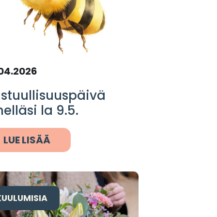
04.2026
stuullisuuspäivä
helläsi la 9.5.
LUE LISÄÄ
KUULUMISIA