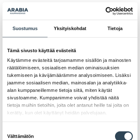
Suostumus
Yksityiskohdat
Tietoja
KUULUMISIA
Tämä sivusto käyttää evästeitä
Käytämme evästeitä tarjoamamme sisällön ja mainosten
räätälöimiseen, sosiaalisen median ominaisuuksien
tukemiseen ja kävijämäärämme analysoimiseen. Lisäksi
jaamme sosiaalisen median, mainosalan ja analytiikka-
alan kumppaneillemme tietoja siitä, miten käytät
sivustoamme. Kumppanimme voivat yhdistää näitä
tietoja muihin tietoihin, joita olet antanut heille tai joita on
26.11.2025
kerätty, kun olet käyttänyt heidän palvelujaan.
Pokemood avaa 2. kerrokseen ke
26.11. klo 11.00!
Suostumuksen
Välttämätön
valinta