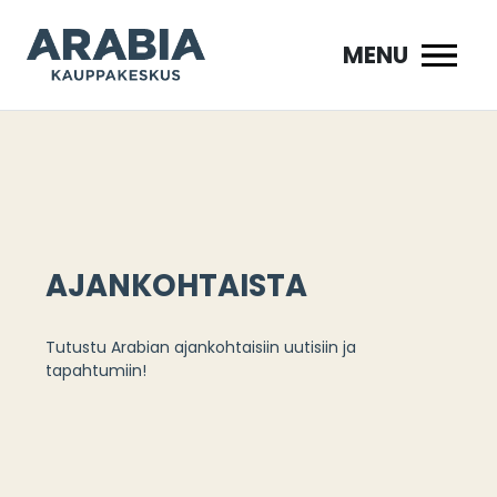
Siirry
sisältöön
MENU
AJANKOHTAISTA
Tutustu Arabian ajankohtaisiin uutisiin ja
tapahtumiin!