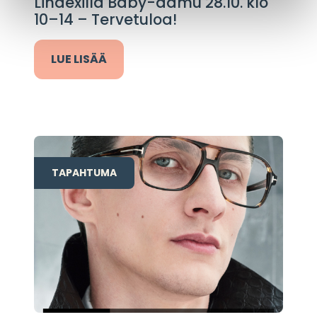
Lindexillä Baby-aamu 28.10. klo
10–14 – Tervetuloa!
LUE LISÄÄ
TAPAHTUMA