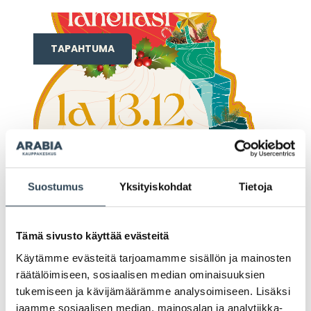
TAPAHTUMA
Suostumus
Yksityiskohdat
Tietoja
29.11.2025
Joulun avaus lähelläsi la 13.12. &
Tämä sivusto käyttää evästeitä
20.12.
Käytämme evästeitä tarjoamamme sisällön ja mainosten
räätälöimiseen, sosiaalisen median ominaisuuksien
LUE LISÄÄ
tukemiseen ja kävijämäärämme analysoimiseen. Lisäksi
jaamme sosiaalisen median, mainosalan ja analytiikka-