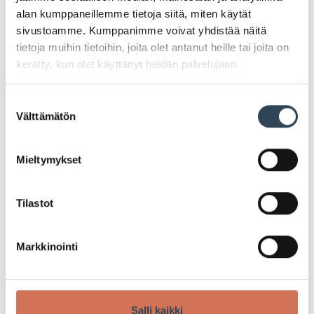
alan kumppaneillemme tietoja siitä, miten käytät
sivustoamme. Kumppanimme voivat yhdistää näitä
tietoja muihin tietoihin, joita olet antanut heille tai joita on
kerätty, kun olet käyttänyt heidän palvelujaan.
KUULUMISIA
Suostumuksen
Välttämätön
valinta
Mieltymykset
Tilastot
26.11.2025
Markkinointi
Pokemood avaa 2. kerrokseen ke
26.11. klo 11.00!
Salli kaikki