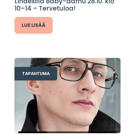
Lindexillä Baby-aamu 28.10. klo
10–14 – Tervetuloa!
LUE LISÄÄ
TAPAHTUMA