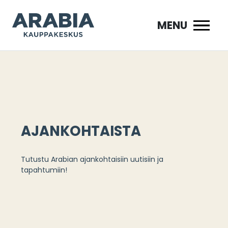
Siirry
sisältöön
MENU
AJANKOHTAISTA
Tutustu Arabian ajankohtaisiin uutisiin ja
tapahtumiin!