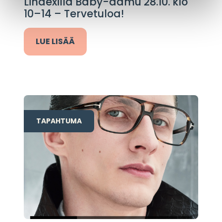
Lindexillä Baby-aamu 28.10. klo
10–14 – Tervetuloa!
LUE LISÄÄ
TAPAHTUMA