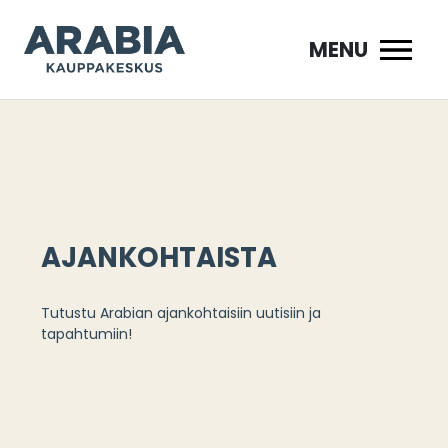
Siirry
sisältöön
MENU
AJANKOHTAISTA
Tutustu Arabian ajankohtaisiin uutisiin ja
tapahtumiin!