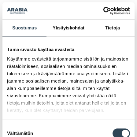
Suostumus
Yksityiskohdat
Tietoja
KUULUMISIA
Tämä sivusto käyttää evästeitä
Käytämme evästeitä tarjoamamme sisällön ja mainosten
räätälöimiseen, sosiaalisen median ominaisuuksien
tukemiseen ja kävijämäärämme analysoimiseen. Lisäksi
jaamme sosiaalisen median, mainosalan ja analytiikka-
alan kumppaneillemme tietoja siitä, miten käytät
sivustoamme. Kumppanimme voivat yhdistää näitä
tietoja muihin tietoihin, joita olet antanut heille tai joita on
26.11.2025
kerätty, kun olet käyttänyt heidän palvelujaan.
Pokemood avaa 2. kerrokseen ke
26.11. klo 11.00!
Suostumuksen
Välttämätön
valinta