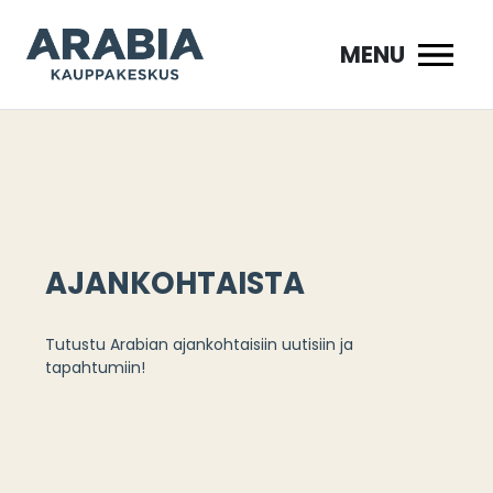
Siirry
sisältöön
MENU
AJANKOHTAISTA
Tutustu Arabian ajankohtaisiin uutisiin ja
tapahtumiin!