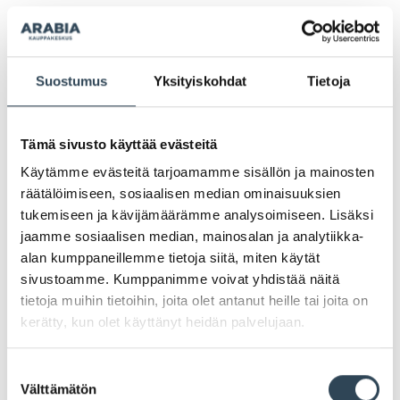
Suostumus
Yksityiskohdat
Tietoja
KUULUMISIA
Tämä sivusto käyttää evästeitä
Käytämme evästeitä tarjoamamme sisällön ja mainosten
räätälöimiseen, sosiaalisen median ominaisuuksien
tukemiseen ja kävijämäärämme analysoimiseen. Lisäksi
jaamme sosiaalisen median, mainosalan ja analytiikka-
alan kumppaneillemme tietoja siitä, miten käytät
sivustoamme. Kumppanimme voivat yhdistää näitä
tietoja muihin tietoihin, joita olet antanut heille tai joita on
26.11.2025
kerätty, kun olet käyttänyt heidän palvelujaan.
Pokemood avaa 2. kerrokseen ke
26.11. klo 11.00!
Suostumuksen
Välttämätön
valinta