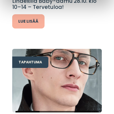
Lindexillä Baby-aamu 28.10. klo
10–14 – Tervetuloa!
LUE LISÄÄ
TAPAHTUMA